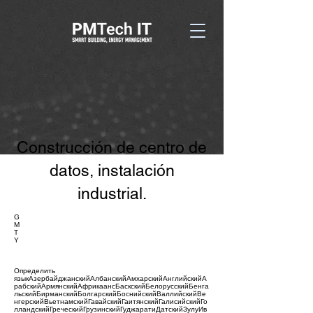
Construcción de centro de
datos, instalación
industrial.
G
M
T
Y
Определить
языкАзербайджанскийАлбанскийАмхарскийАнглийскийА
рабскийАрмянскийАфрикаансБаскскийБелорусскийБенга
льскийБирманскийБолгарскийБоснийскийВаллийскийВе
нгерскийВьетнамскийГавайскийГаитянскийГалисийскийГо
лландскийГреческийГрузинскийГуджаратиДатскийЗулуИв