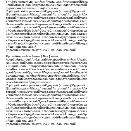
ритИгбоИдишИндонезийскийИрландскийИсландскийИспа
нскийИтальянскийЙорубаКазахскийКаннадаКаталанский
КиргизскийКитайский ТрадКитайский
УпрКорейскийКорсиканскийКурдский (Kurmanji)Курдский
(Sorani)КхмерскийКхосаЛаосскийЛатинскийЛатышскийЛи
товскийЛюксембургскийМакедонскийМалагасийскийМала
йскийМалаяламМальтийскийМаориМаратхиМонгольский
НемецкийНепальскийНорвежскийПанджабиПерсидскийП
ольскийПортугальскийПуштуРумынскийРусскийСамоанск
ийСебуанскийСербскийСесотоСингальскийСиндхиСлова
цкийСловенскийСомалийскийСуахилиСунданскийТаджик
скийТайскийТамильскийТатарскийТелугуТурецкийУзбекск
ийУкраинскийУрдуФилиппинскийФинскийФранцузскийФр
изскийХаусаХиндиХмонгХорватскийЧеваЧешскийШведск
ийШонаШотландский
(гэльский)ЭсперантоЭстонскийЯванскийЯпонский
РусскийАнглийский-------- [ Все ] --------
АзербайджанскийАлбанскийАмхарскийАнглийскийАрабс
кийАрмянскийАфрикаансБаскскийБелорусскийБенгальск
ийБирманскийБолгарскийБоснийскийВаллийскийВенгер
скийВьетнамскийГавайскийГаитянскийГалисийскийГоллан
дскийГреческийГрузинскийГуджаратиДатскийЗулуИвритИг
боИдишИндонезийскийИрландскийИсландскийИспанский
ИтальянскийЙорубаКазахскийКаннадаКаталанскийКирги
зскийКитайский ТрадКитайский
УпрКорейскийКорсиканскийКурдский (Kurmanji)Курдский
(Sorani)КхмерскийКхосаЛаосскийЛатинскийЛатышскийЛи
товскийЛюксембургскийМакедонскийМалагасийскийМала
йскийМалаяламМальтийскийМаориМаратхиМонгольский
НемецкийНепальскийНорвежскийПанджабиПерсидскийП
ольскийПортугальскийПуштуРумынскийРусскийСамоанск
ийСебуанскийСербскийСесотоСингальскийСиндхиСлова
цкийСловенскийСомалийскийСуахилиСунданскийТаджик
скийТайскийТамильскийТатарскийТелугуТурецкийУзбекск
ийУкраинскийУрдуФилиппинскийФинскийФранцузскийФр
изскийХаусаХиндиХмонгХорватскийЧеваЧешскийШведск
ийШонаШотландский
(гэльский)ЭсперантоЭстонскийЯванскийЯпонский