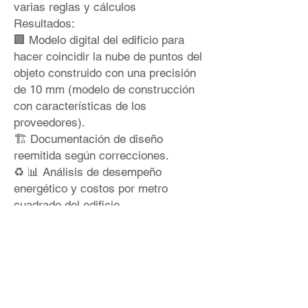
varias reglas y cálculos
Resultados:
🏢 Modelo digital del edificio para
hacer coincidir la nube de puntos del
objeto construido con una precisión
de 10 mm (modelo de construcción
con características de los
proveedores).
🏗 Documentación de diseño
reemitida según correcciones.
♻ 📊 Análisis de desempeño
energético y costos por metro
cuadrado del edificio.
¿Te gustaría aprender mas?
Seguimiento por contacto:
📲
info@bimproenergy.com
💎
https://lnkd.in/e95F2mar
G