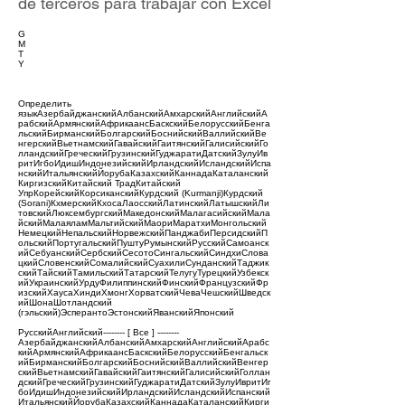
de terceros para trabajar con Excel
G
M
T
Y
Определить
языкАзербайджанскийАлбанскийАмхарскийАнглийскийА
рабскийАрмянскийАфрикаансБаскскийБелорусскийБенга
льскийБирманскийБолгарскийБоснийскийВаллийскийВе
нгерскийВьетнамскийГавайскийГаитянскийГалисийскийГо
лландскийГреческийГрузинскийГуджаратиДатскийЗулуИв
ритИгбоИдишИндонезийскийИрландскийИсландскийИспа
нскийИтальянскийЙорубаКазахскийКаннадаКаталанский
КиргизскийКитайский ТрадКитайский
УпрКорейскийКорсиканскийКурдский (Kurmanji)Курдский
(Sorani)КхмерскийКхосаЛаосскийЛатинскийЛатышскийЛи
товскийЛюксембургскийМакедонскийМалагасийскийМала
йскийМалаяламМальтийскийМаориМаратхиМонгольский
НемецкийНепальскийНорвежскийПанджабиПерсидскийП
ольскийПортугальскийПуштуРумынскийРусскийСамоанск
ийСебуанскийСербскийСесотоСингальскийСиндхиСлова
цкийСловенскийСомалийскийСуахилиСунданскийТаджик
скийТайскийТамильскийТатарскийТелугуТурецкийУзбекск
ийУкраинскийУрдуФилиппинскийФинскийФранцузскийФр
изскийХаусаХиндиХмонгХорватскийЧеваЧешскийШведск
ийШонаШотландский
(гэльский)ЭсперантоЭстонскийЯванскийЯпонский
РусскийАнглийский-------- [ Все ] --------
АзербайджанскийАлбанскийАмхарскийАнглийскийАрабс
кийАрмянскийАфрикаансБаскскийБелорусскийБенгальск
ийБирманскийБолгарскийБоснийскийВаллийскийВенгер
скийВьетнамскийГавайскийГаитянскийГалисийскийГоллан
дскийГреческийГрузинскийГуджаратиДатскийЗулуИвритИг
боИдишИндонезийскийИрландскийИсландскийИспанский
ИтальянскийЙорубаКазахскийКаннадаКаталанскийКирги