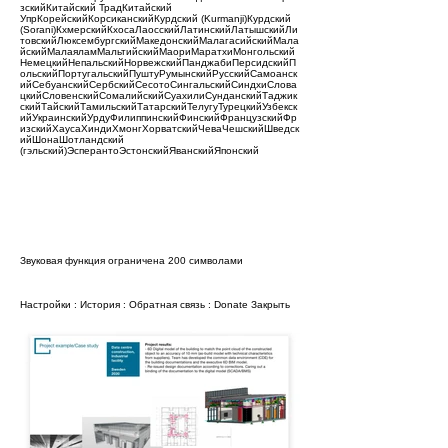
зскийКитайский ТрадКитайский
УпрКорейскийКорсиканскийКурдский (Kurmanji)Курдский
(Sorani)КхмерскийКхосаЛаосскийЛатинскийЛатышскийЛи
товскийЛюксембургскийМакедонскийМалагасийскийМала
йскийМалаяламМальтийскийМаориМаратхиМонгольский
НемецкийНепальскийНорвежскийПанджабиПерсидскийП
ольскийПортугальскийПуштуРумынскийРусскийСамоанск
ийСебуанскийСербскийСесотоСингальскийСиндхиСлова
цкийСловенскийСомалийскийСуахилиСунданскийТаджик
скийТайскийТамильскийТатарскийТелугуТурецкийУзбекск
ийУкраинскийУрдуФилиппинскийФинскийФранцузскийФр
изскийХаусаХиндиХмонгХорватскийЧеваЧешскийШведск
ийШонаШотландский
(гэльский)ЭсперантоЭстонскийЯванскийЯпонский
Звуковая функция ограничена 200 символами
Настройки
:
История
:
Обратная связь
:
Donate
Закрыть