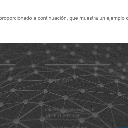
 proporcionado a continuación, que muestra un ejemplo 
ACERCA DE
info@bimproenergy.com
+34 641 264 724