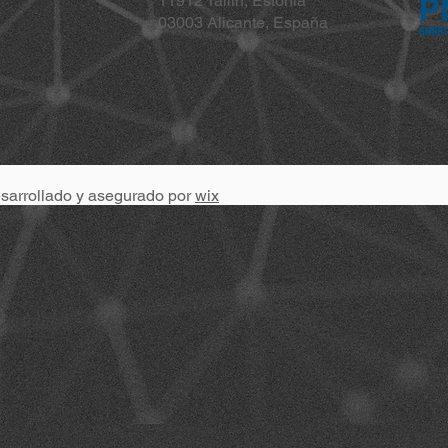
11912 Tallin, Estonia
03003 Alicante, España
esarrollado y asegurado por
wix