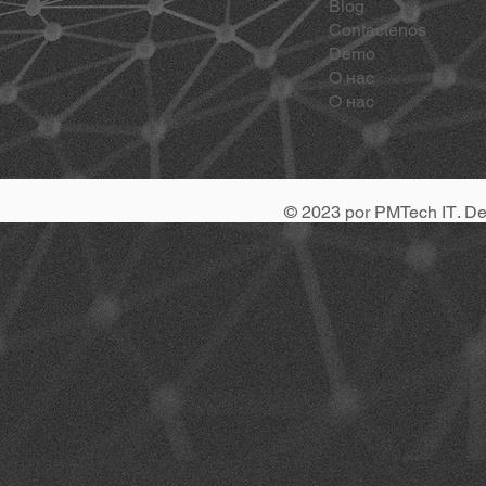
Blog
Contactenos
Demo
О нас
О нас
© 2023 por
PMTech IT
. D