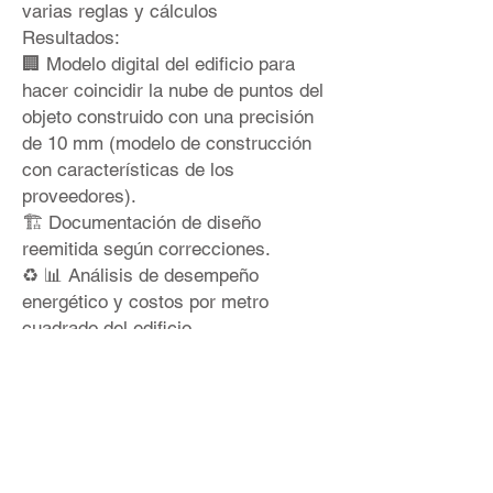
varias reglas y cálculos
Resultados:
🏢 Modelo digital del edificio para
hacer coincidir la nube de puntos del
objeto construido con una precisión
de 10 mm (modelo de construcción
con características de los
proveedores).
🏗 Documentación de diseño
reemitida según correcciones.
♻ 📊 Análisis de desempeño
energético y costos por metro
cuadrado del edificio.
¿Te gustaría aprender mas?
Seguimiento por contacto:
📲
info@bimproenergy.com
💎
https://lnkd.in/e95F2mar
G