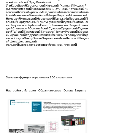
зскийКитайский ТрадКитайский
УпрКорейскийКорсиканскийКурдский (Kurmanji)Курдский
(Sorani)КхмерскийКхосаЛаосскийЛатинскийЛатышскийЛи
товскийЛюксембургскийМакедонскийМалагасийскийМала
йскийМалаяламМальтийскийМаориМаратхиМонгольский
НемецкийНепальскийНорвежскийПанджабиПерсидскийП
ольскийПортугальскийПуштуРумынскийРусскийСамоанск
ийСебуанскийСербскийСесотоСингальскийСиндхиСлова
цкийСловенскийСомалийскийСуахилиСунданскийТаджик
скийТайскийТамильскийТатарскийТелугуТурецкийУзбекск
ийУкраинскийУрдуФилиппинскийФинскийФранцузскийФр
изскийХаусаХиндиХмонгХорватскийЧеваЧешскийШведск
ийШонаШотландский
(гэльский)ЭсперантоЭстонскийЯванскийЯпонский
Звуковая функция ограничена 200 символами
Настройки
:
История
:
Обратная связь
:
Donate
Закрыть