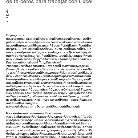
de terceros para trabajar con Excel
G
M
T
Y
Определить
языкАзербайджанскийАлбанскийАмхарскийАнглийскийА
рабскийАрмянскийАфрикаансБаскскийБелорусскийБенга
льскийБирманскийБолгарскийБоснийскийВаллийскийВе
нгерскийВьетнамскийГавайскийГаитянскийГалисийскийГо
лландскийГреческийГрузинскийГуджаратиДатскийЗулуИв
ритИгбоИдишИндонезийскийИрландскийИсландскийИспа
нскийИтальянскийЙорубаКазахскийКаннадаКаталанский
КиргизскийКитайский ТрадКитайский
УпрКорейскийКорсиканскийКурдский (Kurmanji)Курдский
(Sorani)КхмерскийКхосаЛаосскийЛатинскийЛатышскийЛи
товскийЛюксембургскийМакедонскийМалагасийскийМала
йскийМалаяламМальтийскийМаориМаратхиМонгольский
НемецкийНепальскийНорвежскийПанджабиПерсидскийП
ольскийПортугальскийПуштуРумынскийРусскийСамоанск
ийСебуанскийСербскийСесотоСингальскийСиндхиСлова
цкийСловенскийСомалийскийСуахилиСунданскийТаджик
скийТайскийТамильскийТатарскийТелугуТурецкийУзбекск
ийУкраинскийУрдуФилиппинскийФинскийФранцузскийФр
изскийХаусаХиндиХмонгХорватскийЧеваЧешскийШведск
ийШонаШотландский
(гэльский)ЭсперантоЭстонскийЯванскийЯпонский
РусскийАнглийский-------- [ Все ] --------
АзербайджанскийАлбанскийАмхарскийАнглийскийАрабс
кийАрмянскийАфрикаансБаскскийБелорусскийБенгальск
ийБирманскийБолгарскийБоснийскийВаллийскийВенгер
скийВьетнамскийГавайскийГаитянскийГалисийскийГоллан
дскийГреческийГрузинскийГуджаратиДатскийЗулуИвритИг
боИдишИндонезийскийИрландскийИсландскийИспанский
ИтальянскийЙорубаКазахскийКаннадаКаталанскийКирги