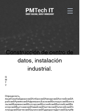
Construcción de centro de
datos, instalación
industrial.
G
M
T
Y
Определить
языкАзербайджанскийАлбанскийАмхарскийАнглийскийА
рабскийАрмянскийАфрикаансБаскскийБелорусскийБенга
льскийБирманскийБолгарскийБоснийскийВаллийскийВе
нгерскийВьетнамскийГавайскийГаитянскийГалисийскийГо
лландскийГреческийГрузинскийГуджаратиДатскийЗулуИв