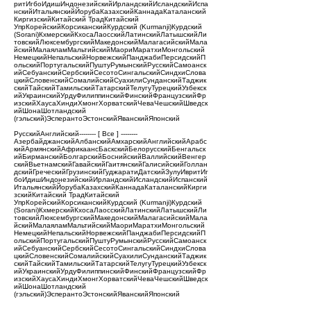
ритИгбоИдишИндонезийскийИрландскийИсландскийИспа
нскийИтальянскийЙорубаКазахскийКаннадаКаталанский
КиргизскийКитайский ТрадКитайский
УпрКорейскийКорсиканскийКурдский (Kurmanji)Курдский
(Sorani)КхмерскийКхосаЛаосскийЛатинскийЛатышскийЛи
товскийЛюксембургскийМакедонскийМалагасийскийМала
йскийМалаяламМальтийскийМаориМаратхиМонгольский
НемецкийНепальскийНорвежскийПанджабиПерсидскийП
ольскийПортугальскийПуштуРумынскийРусскийСамоанск
ийСебуанскийСербскийСесотоСингальскийСиндхиСлова
цкийСловенскийСомалийскийСуахилиСунданскийТаджик
скийТайскийТамильскийТатарскийТелугуТурецкийУзбекск
ийУкраинскийУрдуФилиппинскийФинскийФранцузскийФр
изскийХаусаХиндиХмонгХорватскийЧеваЧешскийШведск
ийШонаШотландский
(гэльский)ЭсперантоЭстонскийЯванскийЯпонский
РусскийАнглийский-------- [ Все ] --------
АзербайджанскийАлбанскийАмхарскийАнглийскийАрабс
кийАрмянскийАфрикаансБаскскийБелорусскийБенгальск
ийБирманскийБолгарскийБоснийскийВаллийскийВенгер
скийВьетнамскийГавайскийГаитянскийГалисийскийГоллан
дскийГреческийГрузинскийГуджаратиДатскийЗулуИвритИг
боИдишИндонезийскийИрландскийИсландскийИспанский
ИтальянскийЙорубаКазахскийКаннадаКаталанскийКирги
зскийКитайский ТрадКитайский
УпрКорейскийКорсиканскийКурдский (Kurmanji)Курдский
(Sorani)КхмерскийКхосаЛаосскийЛатинскийЛатышскийЛи
товскийЛюксембургскийМакедонскийМалагасийскийМала
йскийМалаяламМальтийскийМаориМаратхиМонгольский
НемецкийНепальскийНорвежскийПанджабиПерсидскийП
ольскийПортугальскийПуштуРумынскийРусскийСамоанск
ийСебуанскийСербскийСесотоСингальскийСиндхиСлова
цкийСловенскийСомалийскийСуахилиСунданскийТаджик
скийТайскийТамильскийТатарскийТелугуТурецкийУзбекск
ийУкраинскийУрдуФилиппинскийФинскийФранцузскийФр
изскийХаусаХиндиХмонгХорватскийЧеваЧешскийШведск
ийШонаШотландский
(гэльский)ЭсперантоЭстонскийЯванскийЯпонский