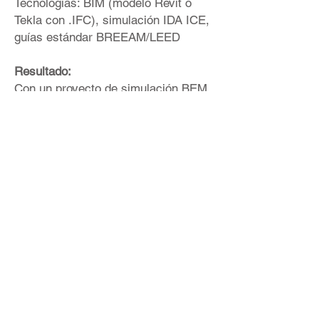
Tecnologías: BIM (modelo Revit o
Tekla con .IFC), simulación IDA ICE,
guías estándar BREEAM/LEED
Resultado:
Con un proyecto de simulación BEM,
nuestro cliente puede comprender
visualmente, en tiempo real: el
consumo de energía, el consumo de
recursos planificado en la instalación
y las oportunidades de reducción de
costos. Uso efectivo del equipo.
Información confiable sobre el
potencial para reducir los costos
financieros. Eficiencia del
cumplimiento del régimen y
normativa de trabajo. Localización
del gasto excesivo de recursos
consumidores. La frecuencia de