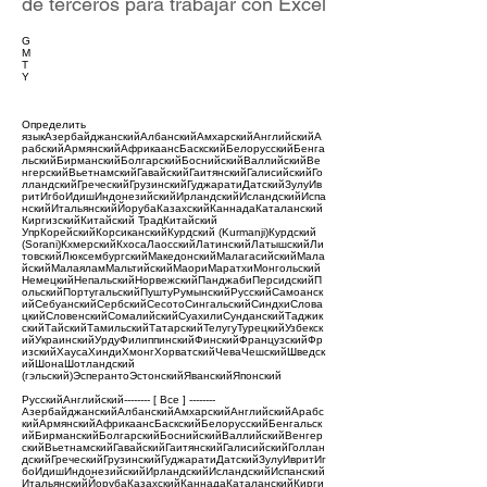
de terceros para trabajar con Excel
G
M
T
Y
Определить
языкАзербайджанскийАлбанскийАмхарскийАнглийскийА
рабскийАрмянскийАфрикаансБаскскийБелорусскийБенга
льскийБирманскийБолгарскийБоснийскийВаллийскийВе
нгерскийВьетнамскийГавайскийГаитянскийГалисийскийГо
лландскийГреческийГрузинскийГуджаратиДатскийЗулуИв
ритИгбоИдишИндонезийскийИрландскийИсландскийИспа
нскийИтальянскийЙорубаКазахскийКаннадаКаталанский
КиргизскийКитайский ТрадКитайский
УпрКорейскийКорсиканскийКурдский (Kurmanji)Курдский
(Sorani)КхмерскийКхосаЛаосскийЛатинскийЛатышскийЛи
товскийЛюксембургскийМакедонскийМалагасийскийМала
йскийМалаяламМальтийскийМаориМаратхиМонгольский
НемецкийНепальскийНорвежскийПанджабиПерсидскийП
ольскийПортугальскийПуштуРумынскийРусскийСамоанск
ийСебуанскийСербскийСесотоСингальскийСиндхиСлова
цкийСловенскийСомалийскийСуахилиСунданскийТаджик
скийТайскийТамильскийТатарскийТелугуТурецкийУзбекск
ийУкраинскийУрдуФилиппинскийФинскийФранцузскийФр
изскийХаусаХиндиХмонгХорватскийЧеваЧешскийШведск
ийШонаШотландский
(гэльский)ЭсперантоЭстонскийЯванскийЯпонский
РусскийАнглийский-------- [ Все ] --------
АзербайджанскийАлбанскийАмхарскийАнглийскийАрабс
кийАрмянскийАфрикаансБаскскийБелорусскийБенгальск
ийБирманскийБолгарскийБоснийскийВаллийскийВенгер
скийВьетнамскийГавайскийГаитянскийГалисийскийГоллан
дскийГреческийГрузинскийГуджаратиДатскийЗулуИвритИг
боИдишИндонезийскийИрландскийИсландскийИспанский
ИтальянскийЙорубаКазахскийКаннадаКаталанскийКирги