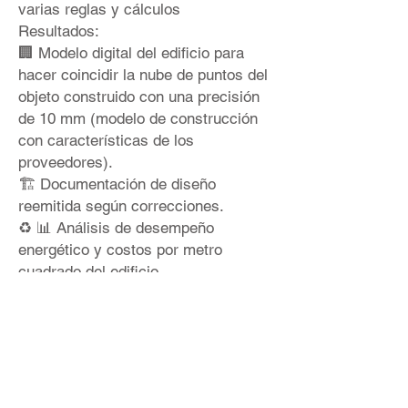
varias reglas y cálculos
Resultados:
🏢 Modelo digital del edificio para
hacer coincidir la nube de puntos del
objeto construido con una precisión
de 10 mm (modelo de construcción
con características de los
proveedores).
🏗 Documentación de diseño
reemitida según correcciones.
♻ 📊 Análisis de desempeño
energético y costos por metro
cuadrado del edificio.
¿Te gustaría aprender mas?
Seguimiento por contacto:
📲
info@bimproenergy.com
💎
https://lnkd.in/e95F2mar
G