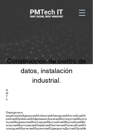
Construcción de centro de
datos, instalación
industrial.
G
M
T
Y
Определить
языкАзербайджанскийАлбанскийАмхарскийАнглийскийА
рабскийАрмянскийАфрикаансБаскскийБелорусскийБенга
льскийБирманскийБолгарскийБоснийскийВаллийскийВе
нгерскийВьетнамскийГавайскийГаитянскийГалисийскийГо
лландскийГреческийГрузинскийГуджаратиДатскийЗулуИв