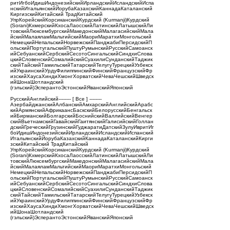
ритИгбоИдишИндонезийскийИрландскийИсландскийИспа
нскийИтальянскийЙорубаКазахскийКаннадаКаталанский
КиргизскийКитайский ТрадКитайский
УпрКорейскийКорсиканскийКурдский (Kurmanji)Курдский
(Sorani)КхмерскийКхосаЛаосскийЛатинскийЛатышскийЛи
товскийЛюксембургскийМакедонскийМалагасийскийМала
йскийМалаяламМальтийскийМаориМаратхиМонгольский
НемецкийНепальскийНорвежскийПанджабиПерсидскийП
ольскийПортугальскийПуштуРумынскийРусскийСамоанск
ийСебуанскийСербскийСесотоСингальскийСиндхиСлова
цкийСловенскийСомалийскийСуахилиСунданскийТаджик
скийТайскийТамильскийТатарскийТелугуТурецкийУзбекск
ийУкраинскийУрдуФилиппинскийФинскийФранцузскийФр
изскийХаусаХиндиХмонгХорватскийЧеваЧешскийШведск
ийШонаШотландский
(гэльский)ЭсперантоЭстонскийЯванскийЯпонский
РусскийАнглийский-------- [ Все ] --------
АзербайджанскийАлбанскийАмхарскийАнглийскийАрабс
кийАрмянскийАфрикаансБаскскийБелорусскийБенгальск
ийБирманскийБолгарскийБоснийскийВаллийскийВенгер
скийВьетнамскийГавайскийГаитянскийГалисийскийГоллан
дскийГреческийГрузинскийГуджаратиДатскийЗулуИвритИг
боИдишИндонезийскийИрландскийИсландскийИспанский
ИтальянскийЙорубаКазахскийКаннадаКаталанскийКирги
зскийКитайский ТрадКитайский
УпрКорейскийКорсиканскийКурдский (Kurmanji)Курдский
(Sorani)КхмерскийКхосаЛаосскийЛатинскийЛатышскийЛи
товскийЛюксембургскийМакедонскийМалагасийскийМала
йскийМалаяламМальтийскийМаориМаратхиМонгольский
НемецкийНепальскийНорвежскийПанджабиПерсидскийП
ольскийПортугальскийПуштуРумынскийРусскийСамоанск
ийСебуанскийСербскийСесотоСингальскийСиндхиСлова
цкийСловенскийСомалийскийСуахилиСунданскийТаджик
скийТайскийТамильскийТатарскийТелугуТурецкийУзбекск
ийУкраинскийУрдуФилиппинскийФинскийФранцузскийФр
изскийХаусаХиндиХмонгХорватскийЧеваЧешскийШведск
ийШонаШотландский
(гэльский)ЭсперантоЭстонскийЯванскийЯпонский