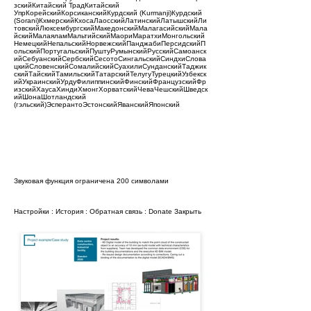
зскийКитайский ТрадКитайский
УпрКорейскийКорсиканскийКурдский (Kurmanji)Курдский
(Sorani)КхмерскийКхосаЛаосскийЛатинскийЛатышскийЛи
товскийЛюксембургскийМакедонскийМалагасийскийМала
йскийМалаяламМальтийскийМаориМаратхиМонгольский
НемецкийНепальскийНорвежскийПанджабиПерсидскийП
ольскийПортугальскийПуштуРумынскийРусскийСамоанск
ийСебуанскийСербскийСесотоСингальскийСиндхиСлова
цкийСловенскийСомалийскийСуахилиСунданскийТаджик
скийТайскийТамильскийТатарскийТелугуТурецкийУзбекск
ийУкраинскийУрдуФилиппинскийФинскийФранцузскийФр
изскийХаусаХиндиХмонгХорватскийЧеваЧешскийШведск
ийШонаШотландский
(гэльский)ЭсперантоЭстонскийЯванскийЯпонский
Звуковая функция ограничена 200 символами
Настройки
:
История
:
Обратная связь
:
Donate
Закрыть