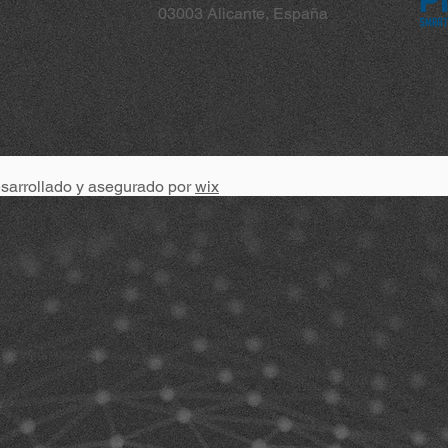
03003 Alicante, España
esarrollado y asegurado por
wix