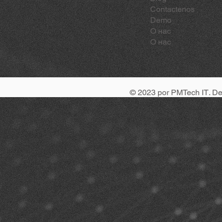
Contactenos
Demo
О нас
О нас
© 2023 por
PMTech IT
. D