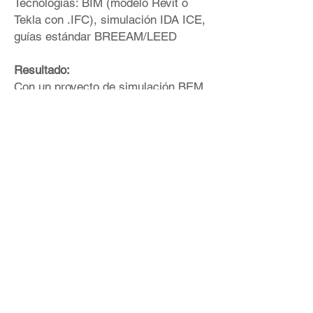
Tecnologías: BIM (modelo Revit o
Tekla con .IFC), simulación IDA ICE,
guías estándar BREEAM/LEED
Resultado:
Con un proyecto de simulación BEM,
nuestro cliente puede comprender
visualmente, en tiempo real: el
consumo de energía, el consumo de
recursos planificado en la instalación
y las oportunidades de reducción de
costos. Uso efectivo del equipo.
Información confiable sobre el
potencial para reducir los costos
financieros. Eficiencia del
cumplimiento del régimen y
normativa de trabajo. Localización
del gasto excesivo de recursos
consumidores. La frecuencia de