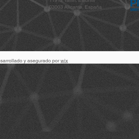
11912 Tallin, Estonia
03003 Alicante, España
esarrollado y asegurado por
wix