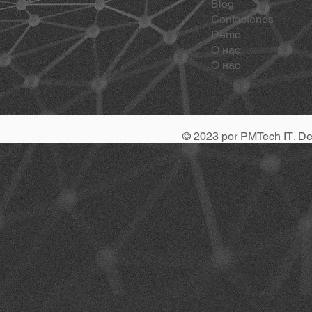
Blog
Contactenos
Demo
О нас
О нас
© 2023 por
PMTech IT
. D