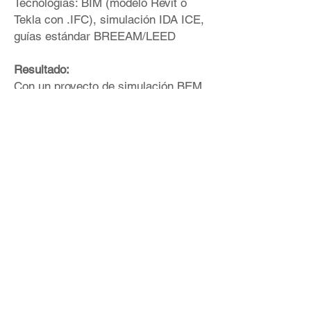
Tecnologías: BIM (modelo Revit o
Tekla con .IFC), simulación IDA ICE,
guías estándar BREEAM/LEED
Resultado:
Con un proyecto de simulación BEM,
nuestro cliente puede comprender
visualmente, en tiempo real: el
consumo de energía, el consumo de
recursos planificado en la instalación
y las oportunidades de reducción de
costos. Uso efectivo del equipo.
Información confiable sobre el
potencial para reducir los costos
financieros. Eficiencia del
cumplimiento del régimen y
normativa de trabajo. Localización
del gasto excesivo de recursos
consumidores. La frecuencia de