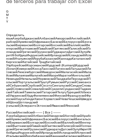
de terceros para trabajar con Excel
G
M
T
Y
Определить
языкАзербайджанскийАлбанскийАмхарскийАнглийскийА
рабскийАрмянскийАфрикаансБаскскийБелорусскийБенга
льскийБирманскийБолгарскийБоснийскийВаллийскийВе
нгерскийВьетнамскийГавайскийГаитянскийГалисийскийГо
лландскийГреческийГрузинскийГуджаратиДатскийЗулуИв
ритИгбоИдишИндонезийскийИрландскийИсландскийИспа
нскийИтальянскийЙорубаКазахскийКаннадаКаталанский
КиргизскийКитайский ТрадКитайский
УпрКорейскийКорсиканскийКурдский (Kurmanji)Курдский
(Sorani)КхмерскийКхосаЛаосскийЛатинскийЛатышскийЛи
товскийЛюксембургскийМакедонскийМалагасийскийМала
йскийМалаяламМальтийскийМаориМаратхиМонгольский
НемецкийНепальскийНорвежскийПанджабиПерсидскийП
ольскийПортугальскийПуштуРумынскийРусскийСамоанск
ийСебуанскийСербскийСесотоСингальскийСиндхиСлова
цкийСловенскийСомалийскийСуахилиСунданскийТаджик
скийТайскийТамильскийТатарскийТелугуТурецкийУзбекск
ийУкраинскийУрдуФилиппинскийФинскийФранцузскийФр
изскийХаусаХиндиХмонгХорватскийЧеваЧешскийШведск
ийШонаШотландский
(гэльский)ЭсперантоЭстонскийЯванскийЯпонский
РусскийАнглийский-------- [ Все ] --------
АзербайджанскийАлбанскийАмхарскийАнглийскийАрабс
кийАрмянскийАфрикаансБаскскийБелорусскийБенгальск
ийБирманскийБолгарскийБоснийскийВаллийскийВенгер
скийВьетнамскийГавайскийГаитянскийГалисийскийГоллан
дскийГреческийГрузинскийГуджаратиДатскийЗулуИвритИг
боИдишИндонезийскийИрландскийИсландскийИспанский
ИтальянскийЙорубаКазахскийКаннадаКаталанскийКирги