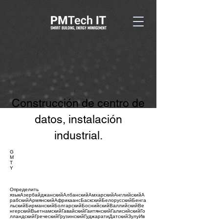
Construcción de centro de
datos, instalación
industrial.
G
M
T
Y
Определить
языкАзербайджанскийАлбанскийАмхарскийАнглийскийА
рабскийАрмянскийАфрикаансБаскскийБелорусскийБенга
льскийБирманскийБолгарскийБоснийскийВаллийскийВе
нгерскийВьетнамскийГавайскийГаитянскийГалисийскийГо
лландскийГреческийГрузинскийГуджаратиДатскийЗулуИв