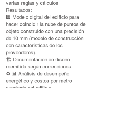
varias reglas y cálculos
Resultados:
🏢 Modelo digital del edificio para
hacer coincidir la nube de puntos del
objeto construido con una precisión
de 10 mm (modelo de construcción
con características de los
proveedores).
🏗 Documentación de diseño
reemitida según correcciones.
♻ 📊 Análisis de desempeño
energético y costos por metro
cuadrado del edificio.
¿Te gustaría aprender mas?
Seguimiento por contacto:
📲
info@bimproenergy.com
💎
https://lnkd.in/e95F2mar
G