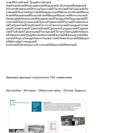
зскийКитайский ТрадКитайский
УпрКорейскийКорсиканскийКурдский (Kurmanji)Курдский
(Sorani)КхмерскийКхосаЛаосскийЛатинскийЛатышскийЛи
товскийЛюксембургскийМакедонскийМалагасийскийМала
йскийМалаяламМальтийскийМаориМаратхиМонгольский
НемецкийНепальскийНорвежскийПанджабиПерсидскийП
ольскийПортугальскийПуштуРумынскийРусскийСамоанск
ийСебуанскийСербскийСесотоСингальскийСиндхиСлова
цкийСловенскийСомалийскийСуахилиСунданскийТаджик
скийТайскийТамильскийТатарскийТелугуТурецкийУзбекск
ийУкраинскийУрдуФилиппинскийФинскийФранцузскийФр
изскийХаусаХиндиХмонгХорватскийЧеваЧешскийШведск
ийШонаШотландский
(гэльский)ЭсперантоЭстонскийЯванскийЯпонский
Звуковая функция ограничена 200 символами
Настройки
:
История
:
Обратная связь
:
Donate
Закрыть