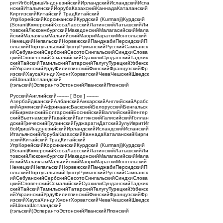
ритИгбоИдишИндонезийскийИрландскийИсландскийИспа
нскийИтальянскийЙорубаКазахскийКаннадаКаталанский
КиргизскийКитайский ТрадКитайский
УпрКорейскийКорсиканскийКурдский (Kurmanji)Курдский
(Sorani)КхмерскийКхосаЛаосскийЛатинскийЛатышскийЛи
товскийЛюксембургскийМакедонскийМалагасийскийМала
йскийМалаяламМальтийскийМаориМаратхиМонгольский
НемецкийНепальскийНорвежскийПанджабиПерсидскийП
ольскийПортугальскийПуштуРумынскийРусскийСамоанск
ийСебуанскийСербскийСесотоСингальскийСиндхиСлова
цкийСловенскийСомалийскийСуахилиСунданскийТаджик
скийТайскийТамильскийТатарскийТелугуТурецкийУзбекск
ийУкраинскийУрдуФилиппинскийФинскийФранцузскийФр
изскийХаусаХиндиХмонгХорватскийЧеваЧешскийШведск
ийШонаШотландский
(гэльский)ЭсперантоЭстонскийЯванскийЯпонский
РусскийАнглийский-------- [ Все ] --------
АзербайджанскийАлбанскийАмхарскийАнглийскийАрабс
кийАрмянскийАфрикаансБаскскийБелорусскийБенгальск
ийБирманскийБолгарскийБоснийскийВаллийскийВенгер
скийВьетнамскийГавайскийГаитянскийГалисийскийГоллан
дскийГреческийГрузинскийГуджаратиДатскийЗулуИвритИг
боИдишИндонезийскийИрландскийИсландскийИспанский
ИтальянскийЙорубаКазахскийКаннадаКаталанскийКирги
зскийКитайский ТрадКитайский
УпрКорейскийКорсиканскийКурдский (Kurmanji)Курдский
(Sorani)КхмерскийКхосаЛаосскийЛатинскийЛатышскийЛи
товскийЛюксембургскийМакедонскийМалагасийскийМала
йскийМалаяламМальтийскийМаориМаратхиМонгольский
НемецкийНепальскийНорвежскийПанджабиПерсидскийП
ольскийПортугальскийПуштуРумынскийРусскийСамоанск
ийСебуанскийСербскийСесотоСингальскийСиндхиСлова
цкийСловенскийСомалийскийСуахилиСунданскийТаджик
скийТайскийТамильскийТатарскийТелугуТурецкийУзбекск
ийУкраинскийУрдуФилиппинскийФинскийФранцузскийФр
изскийХаусаХиндиХмонгХорватскийЧеваЧешскийШведск
ийШонаШотландский
(гэльский)ЭсперантоЭстонскийЯванскийЯпонский