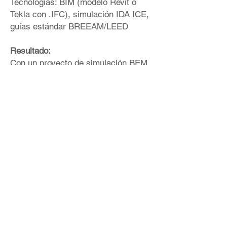
Tecnologías: BIM (modelo Revit o
Tekla con .IFC), simulación IDA ICE,
guías estándar BREEAM/LEED
Resultado:
Con un proyecto de simulación BEM,
nuestro cliente puede comprender
visualmente, en tiempo real: el
consumo de energía, el consumo de
recursos planificado en la instalación
y las oportunidades de reducción de
costos. Uso efectivo del equipo.
Información confiable sobre el
potencial para reducir los costos
financieros. Eficiencia del
cumplimiento del régimen y
normativa de trabajo. Localización
del gasto excesivo de recursos
consumidores. La frecuencia de